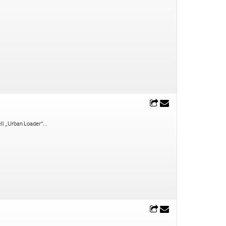
ell „Urban Loader“
...