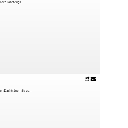
n des Fahrzeugs.
 den Dachträgern Ihres
...